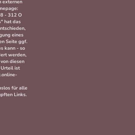
n externen
omepage:
98 - 312 O
s" hat das
ntschieden,
gung eines
en Seite ggf.
es kann - so
dert werden,
 von diesen
Urteil ist
online-
slos für alle
pften Links.